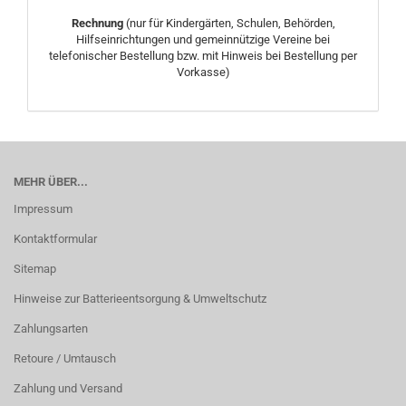
Rechnung
(nur für Kindergärten, Schulen, Behörden,
Hilfseinrichtungen und gemeinnützige Vereine bei
telefonischer Bestellung bzw. mit Hinweis bei Bestellung per
Vorkasse)
MEHR ÜBER...
Impressum
Kontaktformular
Sitemap
Hinweise zur Batterieentsorgung & Umweltschutz
Zahlungsarten
Retoure / Umtausch
Zahlung und Versand