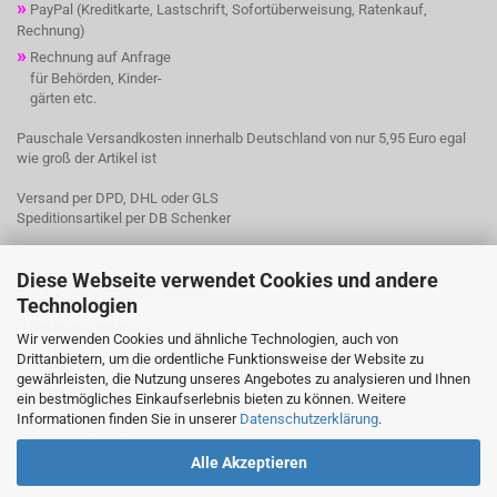
»
PayPal (Kreditkarte, Lastschrift, Sofortüberweisung, Ratenkauf,
Rechnung)
»
Rechnung auf Anfrage
für Behörden, Kinder-
gärten etc.
Pauschale Versandkosten innerhalb Deutschland von nur 5,95 Euro egal
wie groß der Artikel ist
Versand per DPD, DHL oder GLS
Speditionsartikel per DB Schenker
Diese Webseite verwendet Cookies und andere
»
Telefon + 49(0)9606-914603
Technologien
»
Sie erreichen uns:
Wir verwenden Cookies und ähnliche Technologien, auch von
Mo-Do 9-17 Uhr
Drittanbietern, um die ordentliche Funktionsweise der Website zu
Fr 9-12 Uhr
gewährleisten, die Nutzung unseres Angebotes zu analysieren und Ihnen
»
per Mail 24 Std./Tag
ein bestmögliches Einkaufserlebnis bieten zu können. Weitere
»
Informationen finden Sie in unserer
Datenschutzerklärung
.
Probefahrt nach Vereinbarung
ggf. auch Sa + So
Alle Akzeptieren