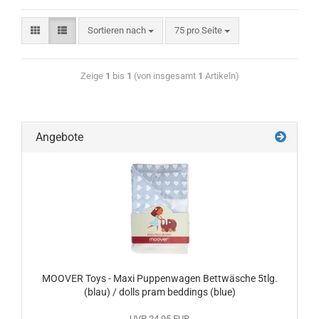
Sortieren nach
75 pro Seite
Zeige
1
bis
1
(von insgesamt
1
Artikeln)
Angebote
MOOVER Toys - Maxi Puppenwagen Bettwäsche 5tlg.
(blau) / dolls pram beddings (blue)
UVP 24,95 EUR