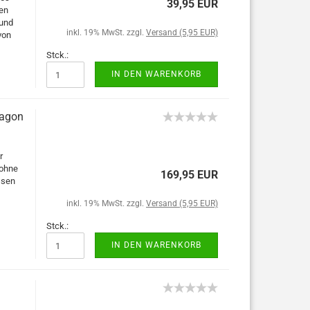
39,95 EUR
len
 und
inkl. 19% MwSt. zzgl.
Versand (5,95 EUR)
von
Stck.:
IN DEN WARENKORB
wagon
r
 ohne
169,95 EUR
ssen
inkl. 19% MwSt. zzgl.
Versand (5,95 EUR)
Stck.:
IN DEN WARENKORB