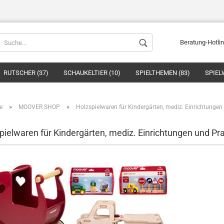
Beratung-Hotli
RUTSCHER (37)
SCHAUKELTIER (10)
SPIELTHEMEN (83)
SPIEL
»
»
e
MOOVER SHOP
Holzspielwaren für Kindergärten, mediz. Einrichtunge
pielwaren für Kindergärten, mediz. Einrichtungen und Pr
Konto ers
Passwort