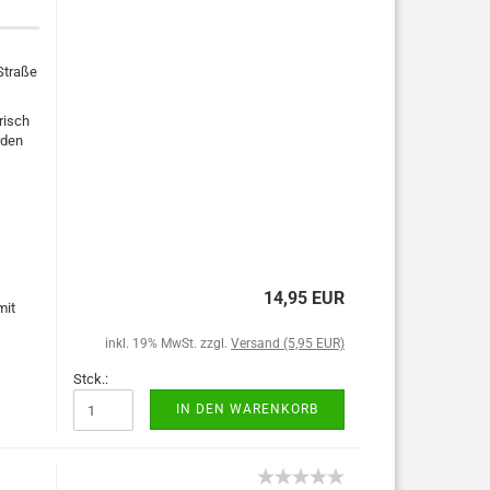
Straße
risch
rden
14,95 EUR
mit
inkl. 19% MwSt. zzgl.
Versand (5,95 EUR)
Stck.:
IN DEN WARENKORB