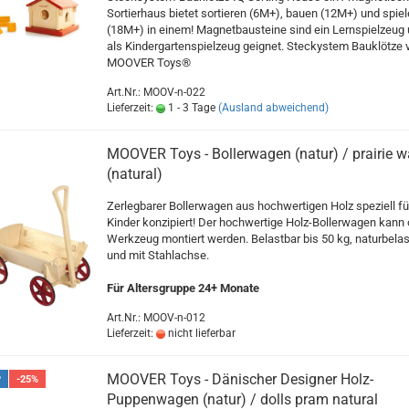
Sortierhaus bietet sortieren (6M+), bauen (12M+) und spie
(18M+) in einem! Magnetbausteine sind ein Lernspielzeug
als Kindergartenspielzeug geignet. Steckystem Bauklötze 
MOOVER Toys®
Art.Nr.: MOOV-n-022
Lieferzeit:
1 - 3 Tage
(Ausland abweichend)
MOOVER Toys - Bollerwagen (natur) / prairie 
(natural)
Zerlegbarer Bollerwagen aus hochwertigen Holz speziell fü
Kinder konzipiert! Der hochwertige Holz-Bollerwagen kann
Werkzeug montiert werden. Belastbar bis 50 kg, naturbela
und mit Stahlachse.
Für Altersgruppe 24+ Monate
Art.Nr.: MOOV-n-012
Lieferzeit:
nicht lieferbar
MOOVER Toys - Dänischer Designer Holz-
P
-25%
Puppenwagen (natur) / dolls pram natural