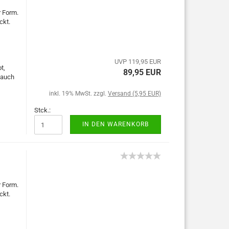
r Form.
ckt.
UVP 119,95 EUR
t,
89,95 EUR
 auch
inkl. 19% MwSt. zzgl.
Versand (5,95 EUR)
Stck.:
IN DEN WARENKORB
r Form.
ckt.