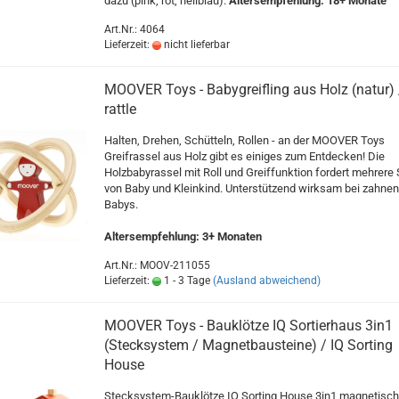
dazu (pink, rot, hellblau).
Altersempfehlung: 18+ Monate
Art.Nr.: 4064
Lieferzeit:
nicht lieferbar
MOOVER Toys - Babygreifling aus Holz (natur) 
rattle
Halten, Drehen, Schütteln, Rollen - an der MOOVER Toys
Greifrassel aus Holz gibt es einiges zum Entdecken! Die
Holzbabyrassel mit Roll und Greiffunktion fordert mehrere
von Baby und Kleinkind. Unterstützend wirksam bei zahne
Babys.
Altersempfehlung: 3+ Monaten
Art.Nr.: MOOV-211055
Lieferzeit:
1 - 3 Tage
(Ausland abweichend)
MOOVER Toys - Bauklötze IQ Sortierhaus 3in1
(Stecksystem / Magnetbausteine) / IQ Sorting
House
Stecksystem-Bauklötze IQ Sorting House 3in1 magnetisc