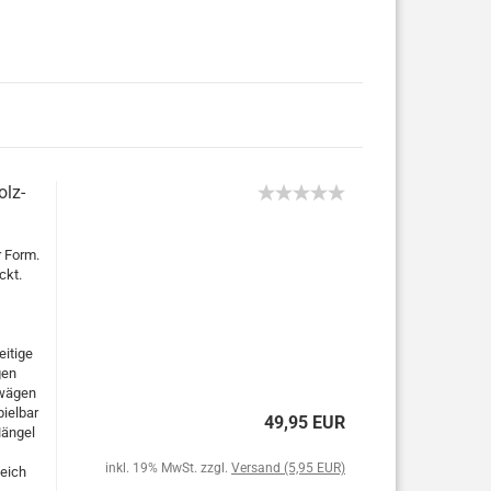
olz-
r Form.
ckt.
itige
gen
nwägen
pielbar
49,95 EUR
Mängel
inkl. 19% MwSt. zzgl.
Versand (5,95 EUR)
eich