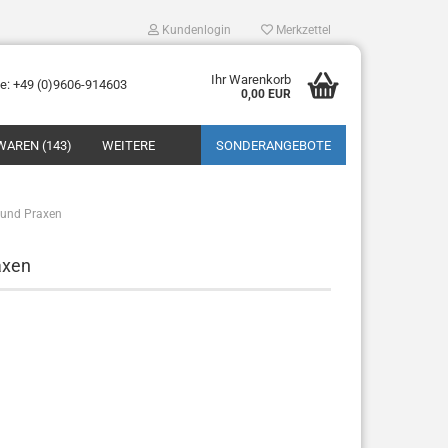
Kundenlogin
Merkzettel
Ihr Warenkorb
ne: +49 (0)9606-914603
0,00 EUR
WAREN (143)
WEITERE
SONDERANGEBOTE
n und Praxen
axen
tellen
 vergessen?