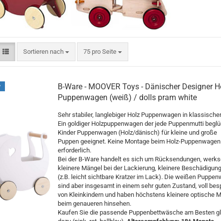
Sortieren nach
75 pro Seite
B-Ware - MOOVER Toys - Dänischer Designer H
P
Puppenwagen (weiß) / dolls pram white
Sehr stabiler, langlebiger Holz Puppenwagen in klassische
Ein goldiger Holzpuppenwagen der jede Puppenmutti beglü
Kinder Puppenwagen (Holz/dänisch) für kleine und große
Puppen geeignet. Keine Montage beim Holz-Puppenwagen
erforderlich.
Bei der B-Ware handelt es sich um Rücksendungen, werkse
kleinere Mängel bei der Lackierung, kleinere Beschädigun
(z.B. leicht sichtbare Kratzer im Lack). Die weißen Puppe
sind aber insgesamt in einem sehr guten Zustand, voll bes
von Kleinkindern und haben höchstens kleinere optische 
beim genaueren hinsehen.
Kaufen Sie die passende Puppenbettwäsche am Besten gl