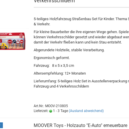
Verkehrsschildern
5-teiliges Holzfahrzeug Straßenbau Set für Kinder. Thema 
& Verkehr.
Für kleine Bauarbeiter die ihre eigenen Wege gehen. Spiele
können Verkehrsschilder gesetzt und wieder abgebaut we
damit der Verkehr fließen kann und kein Stau entsteht.
Abgerundete Holzteile, stabile Verarbeitung.
Ergonomisch geformt.
Fahrzeug: 8 x 5 x 3,5 cm
Altersempfehlung: 12+ Monaten
Lieferumfang: 5-teiliges Holz Set in Ausstellerverpackung 
Fahrzeug und 4 Verkehrsschildern
Art.Nr.: MOOV-210805
Lieferzeit:
1 - 3 Tage
(Ausland abweichend)
MOOVER Toys - Holzauto "E-Auto" erneuerbare
P