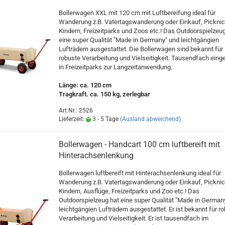
Bollerwagen XXL mit 120 cm mit Luftbereifung ideal für
Wanderung z.B. Vatertagswanderung oder Einkauf, Picknic
Kindern, Freizeitparks und Zoos etc.! Das Outdoorspielzeu
eine super Qualität "Made in Germany" und leichtgängien
Lufträdern ausgestattet. Die Bollerwagen sind bekannt für
robuste Verarbeitung und Vielseitigkeit. Tausendfach eing
in Freizeitparks zur Langzeitanwendung.
Länge: ca. 120 cm
Tragkraft. ca. 150 kg, zerlegbar
Art.Nr.: 2526
Lieferzeit:
3 - 5 Tage
(Ausland abweichend)
Bollerwagen - Handcart 100 cm luftbereift mit
Hinterachsenlenkung
Bollerwagen luftbereift mit Hinterachsenlenkung ideal für
Wanderung z.B. Vatertagswanderung oder Einkauf, Picknic
Kindern, Ausflüge, Freizeitparks und Zoo etc.! Das
Outdoorspielzeug hat eine super Qualität "Made in German
leichtgängien Lufträdern ausgestattet. Er ist bekannt für r
Verarbeitung und Vielseitigkeit. Er ist tausendfach im