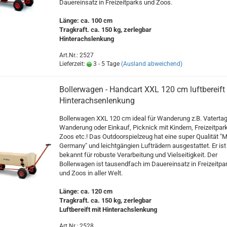
Dauereinsatz in Freizeitparks und Zoos.
Länge: ca. 100 cm
Tragkraft. ca. 150 kg, zerlegbar
Hinterachslenkung
Art.Nr.: 2527
Lieferzeit:
3 - 5 Tage
(Ausland abweichend)
Bollerwagen - Handcart XXL 120 cm luftbereift
Hinterachsenlenkung
Bollerwagen XXL 120 cm ideal für Wanderung z.B. Vaterta
Wanderung oder Einkauf, Picknick mit Kindern, Freizeitpar
Zoos etc.! Das Outdoorspielzeug hat eine super Qualität "
Germany" und leichtgängien Lufträdern ausgestattet. Er ist
bekannt für robuste Verarbeitung und Vielseitigkeit. Der
Bollerwagen ist tausendfach im Dauereinsatz in Freizeitpa
und Zoos in aller Welt.
Länge: ca. 120 cm
Tragkraft. ca. 150 kg, zerlegbar
Luftbereift mit Hinterachslenkung
Art.Nr.: 2528