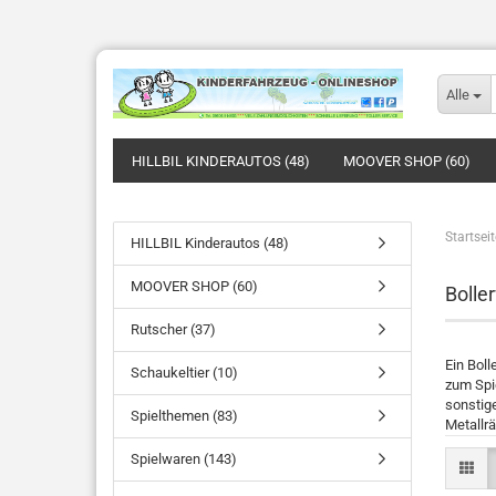
Alle
HILLBIL KINDERAUTOS (48)
MOOVER SHOP (60)
Startseit
HILLBIL Kinderautos (48)
MOOVER SHOP (60)
Bolle
Rutscher (37)
Ein Boll
Schaukeltier (10)
zum Spi
sonstig
Spielthemen (83)
Metallr
Spielwaren (143)