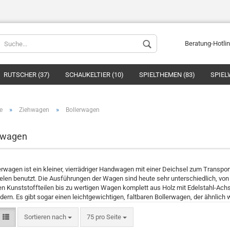
Beratung-Hotli
RUTSCHER (37)
SCHAUKELTIER (10)
SPIELTHEMEN (83)
SPIEL
»
»
e
Ziehwagen
Bollerwagen
rwagen
Konto ers
erwagen ist ein kleiner, vierrädriger Handwagen mit einer Deichsel zum Transport
Passwort
elen benutzt. Die Ausführungen der Wagen sind heute sehr unterschiedlich, vo
en Kunststoffteilen bis zu wertigen Wagen komplett aus Holz mit Edelstahl-Ach
ädern. Es gibt sogar einen leichtgewichtigen, faltbaren Bollerwagen, der ähnl
Sortieren nach
75 pro Seite