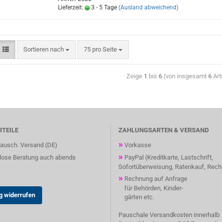
Lieferzeit:
3 - 5 Tage
(Ausland abweichend)
Sortieren nach
75 pro Seite
Zeige
1
bis
6
(von insgesamt
6
Art
RTEILE
ZAHLUNGSARTEN & VERSAND
»
ausch. Versand (DE)
Vorkasse
»
ose Beratung auch abends
PayPal (Kreditkarte, Lastschrift,
Sofortüberweisung, Ratenkauf, Rec
»
Rechnung auf Anfrage
für Behörden, Kinder-
g widerrufen
gärten etc.
Pauschale Versandkosten innerhalb