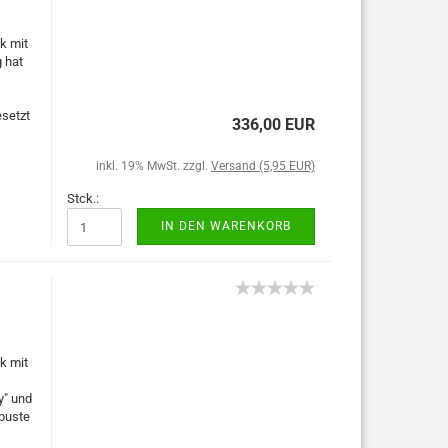
k mit
g hat
esetzt
336,00 EUR
inkl. 19% MwSt. zzgl.
Versand (5,95 EUR)
Stck.:
IN DEN WARENKORB
k mit
y" und
obuste