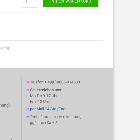
IN DEN WARENKORB
ikeln)
»
Telefon + 49(0)9606-914603
»
Sie erreichen uns:
Mo-Do 9-17 Uhr
Fr 9-12 Uhr
hnung)
»
per Mail 24 Std./Tag
»
Probefahrt nach Vereinbarung
ggf. auch Sa + So