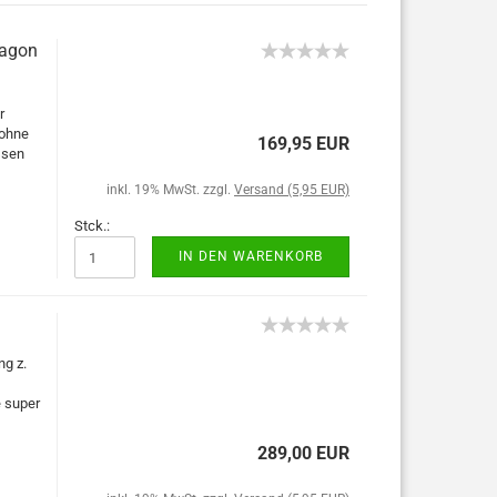
wagon
r
 ohne
169,95 EUR
ssen
inkl. 19% MwSt. zzgl.
Versand (5,95 EUR)
Stck.:
IN DEN WARENKORB
ng z.
e super
289,00 EUR