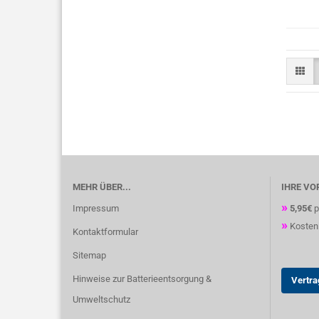
MEHR ÜBER...
IHRE VO
»
Impressum
5,95€
p
»
Kostenl
Kontaktformular
Sitemap
Hinweise zur Batterieentsorgung &
Vertra
Umweltschutz