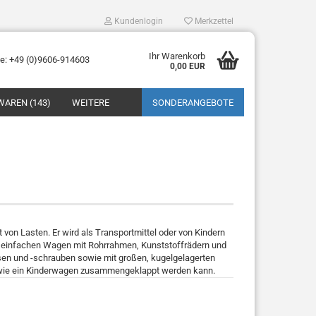
Kundenlogin
Merkzettel
Ihr Warenkorb
ne: +49 (0)9606-914603
0,00 EUR
WAREN (143)
WEITERE
SONDERANGEBOTE
tellen
 von Lasten. Er wird als Transportmittel oder von Kindern
 vergessen?
n einfachen Wagen mit Rohrrahmen, Kunststoffrädern und
sen und -schrauben sowie mit großen, kugelgelagerten
ich wie ein Kinderwagen zusammengeklappt werden kann.