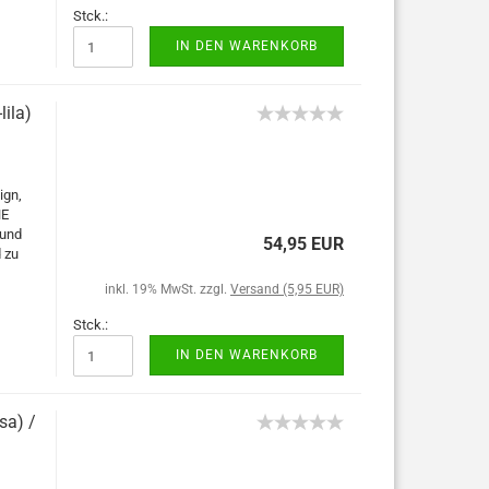
Stck.:
IN DEN WARENKORB
ila)
ign,
NE
 und
54,95 EUR
 zu
inkl. 19% MwSt. zzgl.
Versand (5,95 EUR)
Stck.:
IN DEN WARENKORB
sa) /