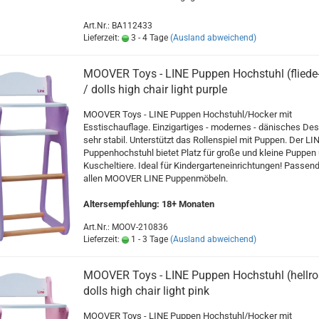
Art.Nr.: BA112433
Lieferzeit:
3 - 4 Tage
(Ausland abweichend)
MOOVER Toys - LINE Puppen Hochstuhl (fliede-l
/ dolls high chair light purple
MOOVER Toys - LINE Puppen Hochstuhl/Hocker mit
Esstischauflage. Einzigartiges - modernes - dänisches Des
sehr stabil. Unterstützt das Rollenspiel mit Puppen. Der LI
Puppenhochstuhl bietet Platz für große und kleine Puppen
Kuscheltiere. Ideal für Kindergarteneinrichtungen! Passend
allen MOOVER LINE Puppenmöbeln.
Altersempfehlung: 18+ Monaten
Art.Nr.: MOOV-210836
Lieferzeit:
1 - 3 Tage
(Ausland abweichend)
MOOVER Toys - LINE Puppen Hochstuhl (hellro
dolls high chair light pink
MOOVER Toys - LINE Puppen Hochstuhl/Hocker mit