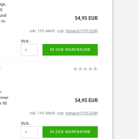
ign,
NE
 und
54,95 EUR
 zu
inkl. 19% MwSt. zzgl.
Versand (5,95 EUR)
Stck.:
IN DEN WARENKORB
e
h
immer
54,95 EUR
s 50
inkl. 19% MwSt. zzgl.
Versand (5,95 EUR)
Stck.:
IN DEN WARENKORB