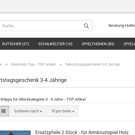
Beratung-Hotli
RUTSCHER (37)
SCHAUKELTIER (10)
SPIELTHEMEN (83)
SPIEL
»
»
e
Geschenk Tipp - TOP Artikel
Geburtstagsgeschenk 3-4 Jährige
tstagsgeschenk 3-4 Jährige
Konto ers
tipps für Alterskategorie 3 - 4 Jahre - TOP Artikel
Passwort
Sortieren nach
75 pro Seite
Ersatzpfeile 2 Stück - für Armbrustspiel Holz