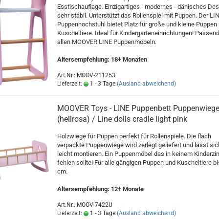
Esstischauflage. Einzigartiges - modernes - dänisches Des
sehr stabil. Unterstützt das Rollenspiel mit Puppen. Der LI
Puppenhochstuhl bietet Platz für große und kleine Puppen
Kuscheltiere. Ideal für Kindergarteneinrichtungen! Passend
allen MOOVER LINE Puppenmöbeln.
Altersempfehlung: 18+ Monaten
Art.Nr.: MOOV-211253
Lieferzeit:
1 - 3 Tage
(Ausland abweichend)
MOOVER Toys - LINE Puppenbett Puppenwieg
(hellrosa) / Line dolls cradle light pink
Holzwiege für Puppen perfekt für Rollenspiele. Die flach
verpackte Puppenwiege wird zerlegt geliefert und lässt sic
leicht montieren. Ein Puppenmöbel das in keinem Kinderz
fehlen sollte! Für alle gängigen Puppen und Kuscheltiere bi
cm.
Altersempfehlung: 12+ Monate
Art.Nr.: MOOV-7422U
Lieferzeit:
1 - 3 Tage
(Ausland abweichend)