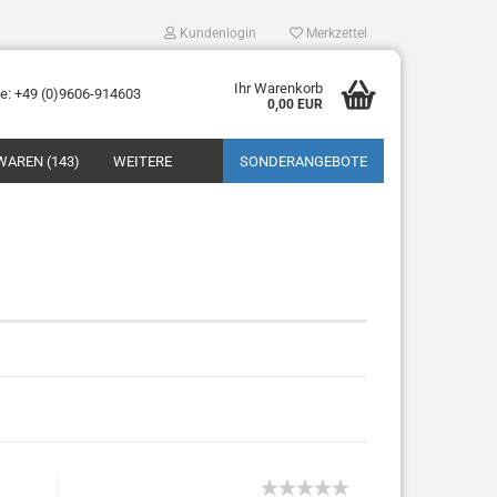
Kundenlogin
Merkzettel
Ihr Warenkorb
ne: +49 (0)9606-914603
0,00 EUR
WAREN (143)
WEITERE
SONDERANGEBOTE
tellen
 vergessen?