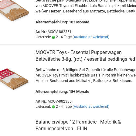
Bettwäsche pink 3-teiliges Set Zubehör für alle Puppenwa
von MOOVER Toys mit Flachbett als Basis in pink mit klein
weißen Herzen. Bestehend aus Matratze, Bettdecke, Bettk
Altersempfehlung: 18+ Monate
Art.Nr.: MOOV-882361
Lieferzeit:
2 - 4 Tage
(Ausland abweichend)
MOOVER Toys - Essential Puppenwagen
Bettwäsche 3-tlg. (rot) / essential beddings red
Bettwäsche rot 3-teiliges Set Zubehör für alle Puppenwag
MOOVER Toys mit Flachbett als Basis in rot mit kleinen w
Herzen. Bestehend aus Matratze, Bettdecke, Bettkissen.
Altersempfehlung: 18+ Monate
Art.Nr.: MOOV-882385
Lieferzeit:
2 - 4 Tage
(Ausland abweichend)
Balancierwippe 12 Farmtiere - Motorik &
Familienspiel von LELIN