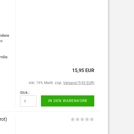
endwie
so
milie.
15,95 EUR
inkl. 19% MwSt. zzgl.
Versand (5,95 EUR)
Stck.:
IN DEN WARENKORB
rot)