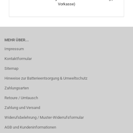
Vorkasse)
MEHR ÜBER...
Impressum
Kontaktformular
Sitemap
Hinweise zur Batterieentsorgung & Umweltschutz
Zahlungsarten
Retoure / Umtausch
Zahlung und Versand
Widerufsbelehrung / Muster-Widerrufsformular
AGB und Kundeninformationen