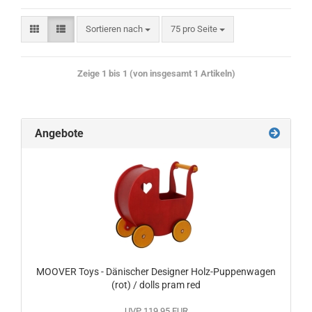
Sortieren nach
75 pro Seite
Zeige
1
bis
1
(von insgesamt
1
Artikeln)
Angebote
MOOVER Toys - Dänischer Designer Holz-Puppenwagen
(rot) / dolls pram red
UVP 119,95 EUR