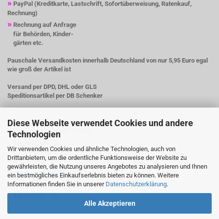
»
PayPal (Kreditkarte, Lastschrift, Sofortüberweisung, Ratenkauf,
Rechnung)
»
Rechnung auf Anfrage
für Behörden, Kinder-
gärten etc.
Pauschale Versandkosten innerhalb Deutschland von nur 5,95 Euro egal
wie groß der Artikel ist
Versand per DPD, DHL oder GLS
Speditionsartikel per DB Schenker
Diese Webseite verwendet Cookies und andere
»
Telefon + 49(0)9606-914603
Technologien
»
Sie erreichen uns:
Wir verwenden Cookies und ähnliche Technologien, auch von
Mo-Do 9-17 Uhr
Drittanbietern, um die ordentliche Funktionsweise der Website zu
Fr 9-12 Uhr
gewährleisten, die Nutzung unseres Angebotes zu analysieren und Ihnen
»
per Mail 24 Std./Tag
ein bestmögliches Einkaufserlebnis bieten zu können. Weitere
»
Informationen finden Sie in unserer
Datenschutzerklärung
.
Probefahrt nach Vereinbarung
ggf. auch Sa + So
Alle Akzeptieren