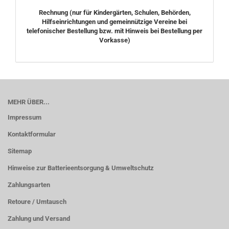
Rechnung
(nur für Kindergärten, Schulen, Behörden,
Hilfseinrichtungen und gemeinnützige Vereine bei
telefonischer Bestellung bzw. mit Hinweis bei Bestellung per
Vorkasse)
MEHR ÜBER...
Impressum
Kontaktformular
Sitemap
Hinweise zur Batterieentsorgung & Umweltschutz
Zahlungsarten
Retoure / Umtausch
Zahlung und Versand