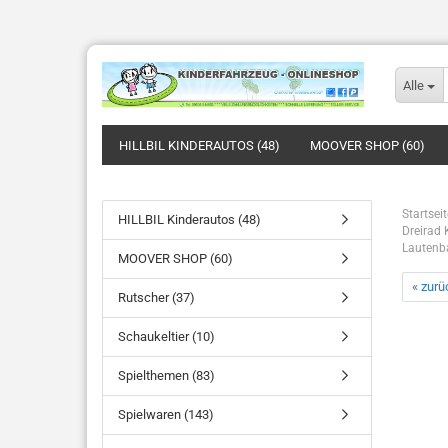
Alle
HILLBIL KINDERAUTOS (48)
MOOVER SHOP (60)
Startseit
HILLBIL Kinderautos (48)
Dreirad 
Lautenb
MOOVER SHOP (60)
« zurü
Rutscher (37)
Schaukeltier (10)
Spielthemen (83)
Spielwaren (143)