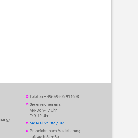
»
Telefon + 49(0)9606-914603
»
Sie erreichen uns:
Mo-Do 9-17 Uhr
Fr 9-12 Uhr
hnung)
»
per Mail 24 Std./Tag
»
Probefahrt nach Vereinbarung
ggf. auch Sa + So