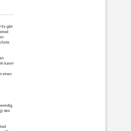
 Es gibt
reirad
ren
ächste
ßen
eln kann!
n einen
twendig,
g) des
irad