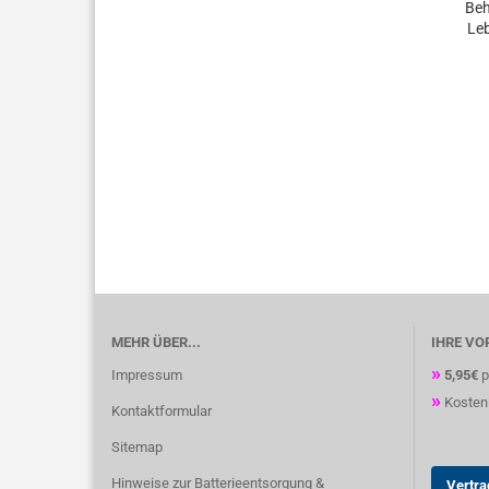
Beh
Le
MEHR ÜBER...
IHRE VO
»
Impressum
5,95€
p
»
Kostenl
Kontaktformular
Sitemap
Hinweise zur Batterieentsorgung &
Vertra