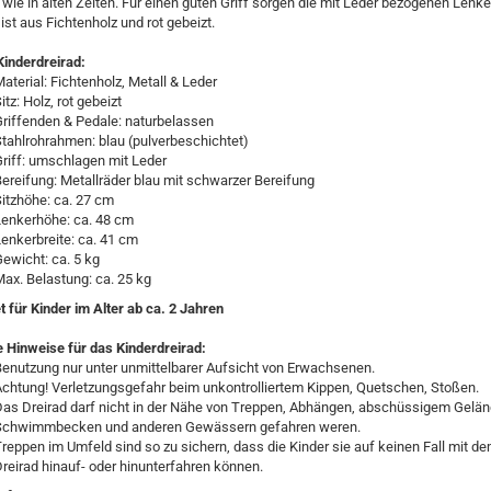
 wie in alten Zeiten. Für einen guten Griff sorgen die mit Leder bezogenen Lenker
 ist aus Fichtenholz und rot gebeizt.
Kinderdreirad:
aterial: Fichtenholz, Metall & Leder
itz: Holz, rot gebeizt
riffenden & Pedale: naturbelassen
tahlrohrahmen: blau (pulverbeschichtet)
riff: umschlagen mit Leder
ereifung: Metallräder blau mit schwarzer Bereifung
itzhöhe: ca. 27 cm
Lenkerhöhe: ca. 48 cm
enkerbreite: ca. 41 cm
ewicht: ca. 5 kg
ax. Belastung: ca. 25 kg
 für Kinder im Alter ab ca. 2 Jahren
e Hinweise für das Kinderdreirad:
enutzung nur unter unmittelbarer Aufsicht von Erwachsenen.
chtung! Verletzungsgefahr beim unkontrolliertem Kippen, Quetschen, Stoßen.
as Dreirad darf nicht in der Nähe von Treppen, Abhängen, abschüssigem Gelän
Schwimmbecken und anderen Gewässern gefahren weren.
reppen im Umfeld sind so zu sichern, dass die Kinder sie auf keinen Fall mit d
reirad hinauf- oder hinunterfahren können.