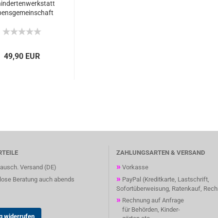
indertenwerkstatt
bensgemeinschaft
Lautenbach
49,90 EUR
RTEILE
ZAHLUNGSARTEN & VERSAND
»
ausch. Versand (DE)
Vorkasse
»
ose Beratung auch abends
PayPal (Kreditkarte, Lastschrift,
Sofortüberweisung, Ratenkauf, Rec
»
Rechnung auf Anfrage
für Behörden, Kinder-
g widerrufen