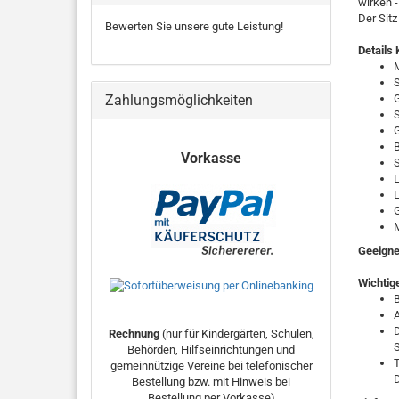
wirken -
Der Sitz
Bewerten Sie unsere gute Leistung!
Details 
M
S
Zahlungsmöglichkeiten
G
S
G
B
Vorkasse
S
L
G
M
Geeignet
Wichtig
B
A
D
Rechnung
(nur für Kindergärten, Schulen,
Behörden, Hilfseinrichtungen und
T
gemeinnützige Vereine bei telefonischer
D
Bestellung bzw. mit Hinweis bei
Bestellung per Vorkasse)