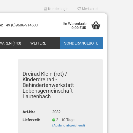
Kundenlogin
Merkzettel
Ihr Warenkorb
ne: +49 (0)9606-914603
0,00 EUR
WAREN (143)
WEITERE
SONDERANGEBOTE
Dreirad Klein (rot) /
Kinderdreirad -
Behindertenwerkstatt
Lebensgemeinschaft
tellen
Lautenbach
 vergessen?
Art.Nr.:
2032
Lieferzeit:
2 - 10 Tage
(Ausland abweichend)