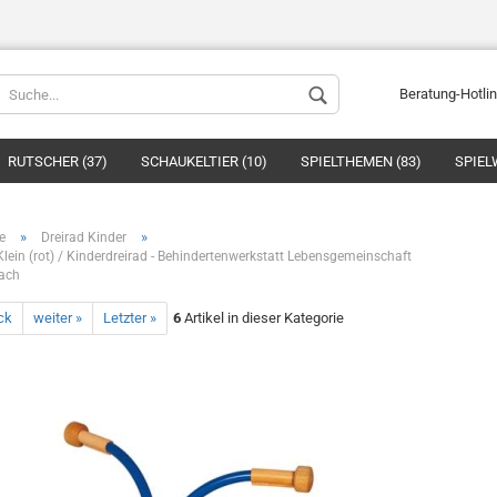
Beratung-Hotli
RUTSCHER (37)
SCHAUKELTIER (10)
SPIELTHEMEN (83)
SPIEL
»
»
e
Dreirad Kinder
Klein (rot) / Kinderdreirad - Behindertenwerkstatt Lebensgemeinschaft
ach
ck
weiter »
Letzter »
6
Artikel in dieser Kategorie
Konto ers
Passwort