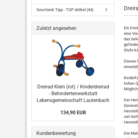
Dreira
Geschenk Tipp - TOP Artikel (44)
Zuletzt angesehen
Ein Drei
eine Vie
das bel
geförder
Stufe k
Dieses 
einsetzb
Kinderf
hohen Q
Dreirad Klein (rot) / Kinderdreirad
Möglich
- Behindertenwerkstatt
Lebensgemeinschaft Lautenbach
Der Hers
Generat
Herstell
134,90 EUR
viel Gef
Herstel
Kundenbewertung
Die Mate