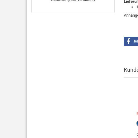
Lieferu
1
Anhänger
te
Kunde