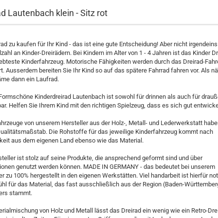
d Lautenbach klein - Sitz rot
rad zu kaufen für Ihr Kind - das ist eine gute Entscheidung! Aber nicht irgendeins!
lzahl an Kinder-Dreirädern. Bei Kindern im Alter von 1 - 4 Jahren ist das Kinder D
iebteste Kinderfahrzeug. Motorische Fähigkeiten werden durch das Dreirad-Fah
t. Ausserdem bereiten Sie Ihr Kind so auf das spätere Fahrrad fahren vor. Als n
äme dann ein Laufrad.
Formschöne Kinderdreirad Lautenbach ist sowohl für drinnen als auch für drau
ar. Helfen Sie Ihrem Kind mit den richtigen Spielzeug, dass es sich gut entwick
ahrzeuge von unserem Hersteller aus der Holz-, Metall- und Lederwerkstatt habe
ualitätsmaßstab. Die Rohstoffe für das jeweilige Kinderfahrzeug kommt nach
keit aus dem eigenen Land ebenso wie das Material.
teller ist stolz auf seine Produkte, die ansprechend geformt sind und über
ionen genutzt werden können. MADE IN GERMANY - das bedeutet bei unserem
er zu 100% hergestellt in den eigenen Werkstätten. Viel handarbeit ist hierfür no
ühl für das Material, das fast ausschließlich aus der Region (Baden-Württember
lers stammt.
rialmischung von Holz und Metall lässt das Dreirad ein wenig wie ein Retro-Dre