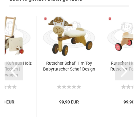
en Kuh aus Holz
Rutscher Schaf | I`m Toy
Rutscher Hase
e Flecken |
Babyrutscher Schaf-Design
Rutscher-Fahr
ernwagen -
hilfe I`m Toy
,90 EUR
99,90 EUR
99,90 