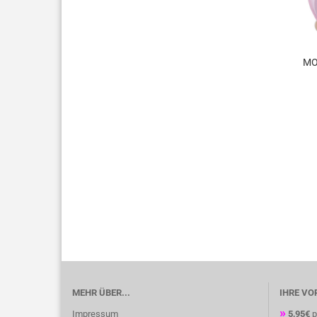
MO
(he
p
MEHR ÜBER...
IHRE VO
»
Impressum
5,95€
p