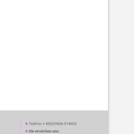
»
Telefon + 49(0)9606-914603
»
Sie erreichen uns: