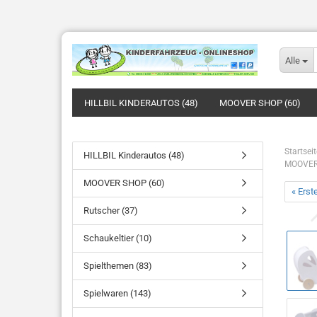
Alle
HILLBIL KINDERAUTOS (48)
MOOVER SHOP (60)
Startseit
HILLBIL Kinderautos (48)
MOOVER T
MOOVER SHOP (60)
« Erst
Rutscher (37)
Schaukeltier (10)
Spielthemen (83)
Spielwaren (143)