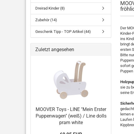
MOOVE
fröhl
Dreirad Kinder (8)
Zubehör (14)
Der MOOV
Geschenk Tipp - TOP Artikel (44)
Kinder-
ins Kin
bringt d
Zuletzt angesehen
ersten 
Bitte nu
Puppenw
sofort 
Puppen 
Holzpu
sie zu b
seine En
Sicherhe
MOOVER Toys - LINE "Mein Erster
gedacht
lernen 
Puppenwagen" (weiß) / Line dolls
Laufen 
pram white
Kippbrem