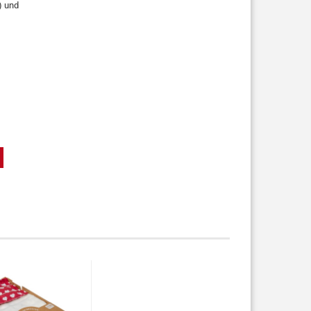
) und