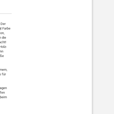
 Der
t Farbe
on,
n die
acht!
Holz-
ann
oße
mern,
s für
wagen
ufen
 beim