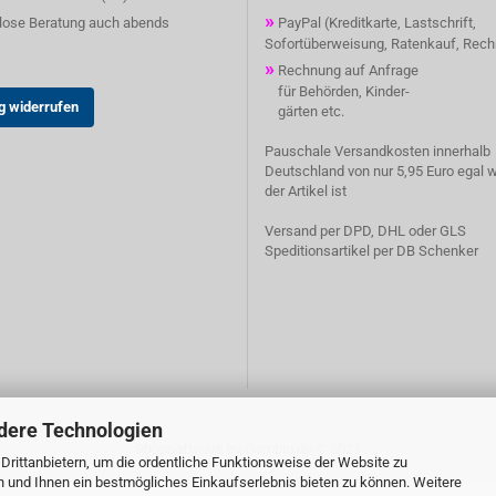
»
ose Beratung auch abends
PayPal (Kreditkarte, Lastschrift,
Sofortüberweisung, Ratenkauf, Rec
»
Rechnung auf Anfrage
für Behörden, Kinder-
g widerrufen
gärten etc.
Pauschale Versandkosten innerhalb
Deutschland von nur 5,95 Euro egal 
der Artikel ist
Versand per DPD, DHL oder GLS
Speditionsartikel per DB Schenker
dere Technologien
Shopsoftware
by Gambio.de © 2021
rittanbietern, um die ordentliche Funktionsweise der Website zu
n und Ihnen ein bestmögliches Einkaufserlebnis bieten zu können. Weitere