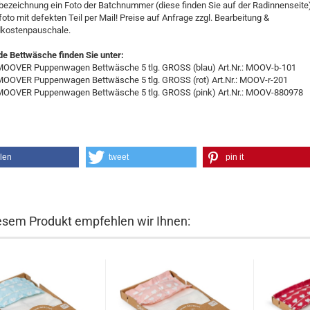
bezeichnung ein Foto der Batchnummer (diese finden Sie auf der Radinnenseite
oto mit defekten Teil per Mail! Preise auf Anfrage zzgl. Bearbeitung &
kostenpauschale.
e Bettwäsche finden Sie unter:
MOOVER Puppenwagen Bettwäsche 5 tlg. GROSS (blau) Art.Nr.: MOOV-b-101
MOOVER Puppenwagen Bettwäsche 5 tlg. GROSS (rot) Art.Nr.: MOOV-r-201
MOOVER Puppenwagen Bettwäsche 5 tlg. GROSS (pink) Art.Nr.: MOOV-880978
ilen
tweet
pin it
esem Produkt empfehlen wir Ihnen: