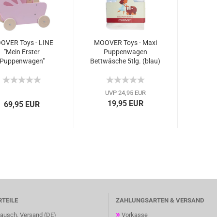
OVER Toys - LINE
MOOVER Toys - Maxi
"Mein Erster
Puppenwagen
Puppenwagen"
Bettwäsche 5tlg. (blau)
llrosa) / Line dolls
/ dolls pram beddings
ram light pink...
(blue)...
UVP 24,95 EUR
19,95 EUR
69,95 EUR
RTEILE
ZAHLUNGSARTEN & VERSAND
»
ausch. Versand (DE)
Vorkasse