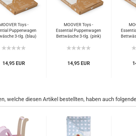
MOOVER Toys -
MOOVER Toys -
MOO
ntial Puppenwagen
Essential Puppenwagen
Essenti
wäsche 3-tlg. (blau)
Bettwäsche 3-tlg. (pink)
Bettwäsc
ssential beddings...
/ essential beddings...
essent
14,95 EUR
14,95 EUR
1
n, welche diesen Artikel bestellten, haben auch folgende 