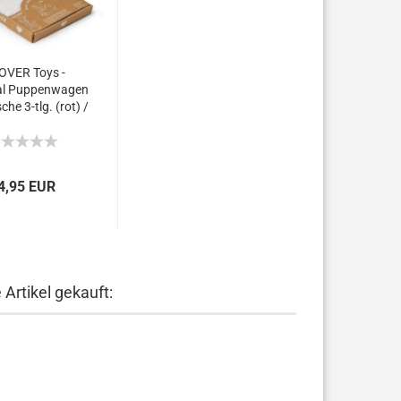
VER Toys -
al Puppenwagen
he 3-tlg. (rot) /
ial beddings...
4,95 EUR
Artikel gekauft: