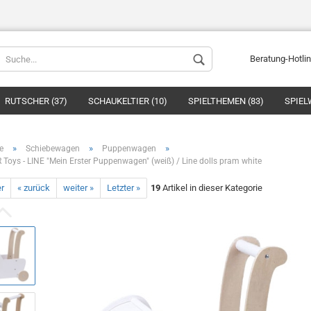
Beratung-Hotli
RUTSCHER (37)
SCHAUKELTIER (10)
SPIELTHEMEN (83)
SPIEL
»
»
»
e
Schiebewagen
Puppenwagen
oys - LINE "Mein Erster Puppenwagen" (weiß) / Line dolls pram white
er
« zurück
weiter »
Letzter »
19
Artikel in dieser Kategorie
Konto ers
Passwort