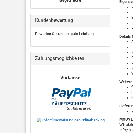
69,95 EUR
Eigens
M
Kundenbewertung
F
P
Bewerten Sie unsere gute Leistung!
Details
F
Zahlungsmöglichkeiten
G
M
W
Vorkasse
Weitere
f
h
h
Lieferu
MOOVER 
Wir bie
info@ki