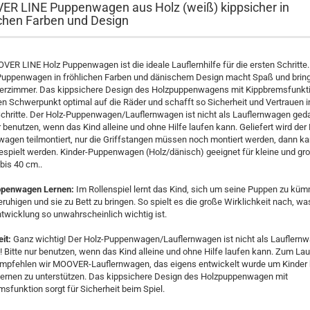
R LINE Puppenwagen aus Holz (weiß) kippsicher in
ichen Farben und Design
ER LINE Holz Puppenwagen ist die ideale Lauflernhilfe für die ersten Schritte.
Puppenwagen in fröhlichen Farben und dänischem Design macht Spaß und bring
derzimmer. Das kippsichere Design des Holzpuppenwagens mit Kippbremsfunkti
en Schwerpunkt optimal auf die Räder und schafft so Sicherheit und Vertrauen i
Schritte. Der Holz-Puppenwagen/Lauflernwagen ist nicht als Lauflernwagen ged
r benutzen, wenn das Kind alleine und ohne Hilfe laufen kann. Geliefert wird der 
agen teilmontiert, nur die Griffstangen müssen noch montiert werden, dann k
gespielt werden. Kinder-Puppenwagen (Holz/dänisch) geeignet für kleine und gr
bis 40 cm..
ppenwagen Lernen:
Im Rollenspiel lernt das Kind, sich um seine Puppen zu küm
eruhigen und sie zu Bett zu bringen. So spielt es die große Wirklichkeit nach, wa
twicklung so unwahrscheinlich wichtig ist.
it:
Ganz wichtig! Der Holz-Puppenwagen/Lauflernwagen ist nicht als Lauflern
! Bitte nur benutzen, wenn das Kind alleine und ohne Hilfe laufen kann. Zum La
empfehlen wir MOOVER-Lauflernwagen, das eigens entwickelt wurde um Kinder
lernen zu unterstützen. Das kippsichere Design des Holzpuppenwagen mit
sfunktion sorgt für Sicherheit beim Spiel.