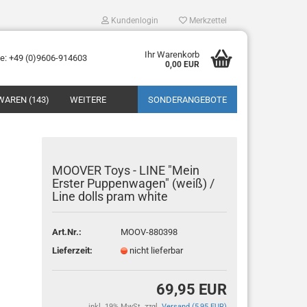
Kundenlogin
Merkzettel
Ihr Warenkorb
ne: +49 (0)9606-914603
0,00 EUR
WAREN (143)
WEITERE
SONDERANGEBOTE
MOOVER Toys - LINE "Mein
Erster Puppenwagen" (weiß) /
Line dolls pram white
tellen
 vergessen?
Art.Nr.:
MOOV-880398
Lieferzeit:
nicht lieferbar
69,95 EUR
inkl. 19% MwSt. zzgl.
Versand (5,95 EUR)