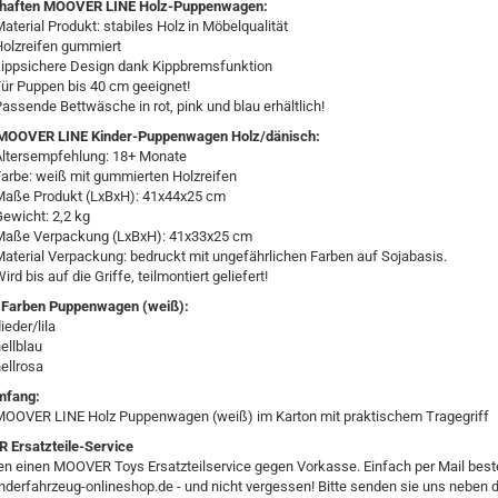
chaften MOOVER LINE Holz-Puppenwagen:
aterial Produkt: stabiles Holz in Möbelqualität
Holzreifen gummiert
kippsichere Design dank Kippbremsfunktion
ür Puppen bis 40 cm geeignet!
assende Bettwäsche in rot, pink und blau erhältlich!
 MOOVER LINE Kinder-Puppenwagen Holz/dänisch:
Altersempfehlung: 18+ Monate
arbe: weiß mit gummierten Holzreifen
Maße Produkt (LxBxH): 41x44x25 cm
ewicht: 2,2 kg
Maße Verpackung (LxBxH): 41x33x25 cm
aterial Verpackung: bedruckt mit ungefährlichen Farben auf Sojabasis.
ird bis auf die Griffe, teilmontiert geliefert!
 Farben Puppenwagen (weiß):
lieder/lila
ellblau
ellrosa
mfang:
MOOVER LINE Holz Puppenwagen (weiß) im Karton mit praktischem Tragegriff
Ersatzteile-Service
ten einen MOOVER Toys Ersatzteilservice gegen Vorkasse. Einfach per Mail beste
nderfahrzeug-onlineshop.de - und nicht vergessen! Bitte senden sie uns neben 