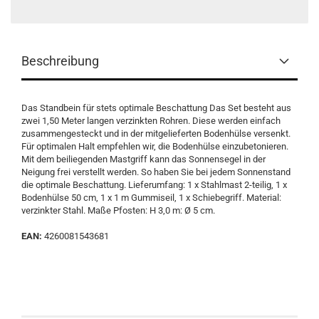
Beschreibung
Das Standbein für stets optimale Beschattung Das Set besteht aus
zwei 1,50 Meter langen verzinkten Rohren. Diese werden einfach
zusammengesteckt und in der mitgelieferten Bodenhülse versenkt.
Für optimalen Halt empfehlen wir, die Bodenhülse einzubetonieren.
Mit dem beiliegenden Mastgriff kann das Sonnensegel in der
Neigung frei verstellt werden. So haben Sie bei jedem Sonnenstand
die optimale Beschattung. Lieferumfang: 1 x Stahlmast 2-teilig, 1 x
Bodenhülse 50 cm, 1 x 1 m Gummiseil, 1 x Schiebegriff. Material:
verzinkter Stahl. Maße Pfosten: H 3,0 m: Ø 5 cm.
EAN:
4260081543681