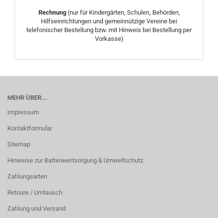
Rechnung
(nur für Kindergärten, Schulen, Behörden,
Hilfseinrichtungen und gemeinnützige Vereine bei
telefonischer Bestellung bzw. mit Hinweis bei Bestellung per
Vorkasse)
MEHR ÜBER...
Impressum
Kontaktformular
Sitemap
Hinweise zur Batterieentsorgung & Umweltschutz
Zahlungsarten
Retoure / Umtausch
Zahlung und Versand