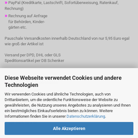
»
PayPal (Kreditkarte, Lastschrift, Sofortüberweisung, Ratenkauf,
Rechnung)
»
Rechnung auf Anfrage
für Behörden, Kinder-
gärten etc.
Pauschale Versandkosten innerhalb Deutschland von nur 5,95 Euro egal
wie groß der Artikel ist
Versand per DPD, DHL oder GLS
Speditionsartikel per DB Schenker
Diese Webseite verwendet Cookies und andere
»
Telefon + 49(0)9606-914603
Technologien
»
Sie erreichen uns:
Wir verwenden Cookies und ähnliche Technologien, auch von
Mo-Do 9-17 Uhr
Drittanbietern, um die ordentliche Funktionsweise der Website zu
Fr 9-12 Uhr
gewährleisten, die Nutzung unseres Angebotes zu analysieren und Ihnen
»
per Mail 24 Std./Tag
ein bestmögliches Einkaufserlebnis bieten zu können. Weitere
»
Informationen finden Sie in unserer
Datenschutzerklärung
.
Probefahrt nach Vereinbarung
ggf. auch Sa + So
Alle Akzeptieren